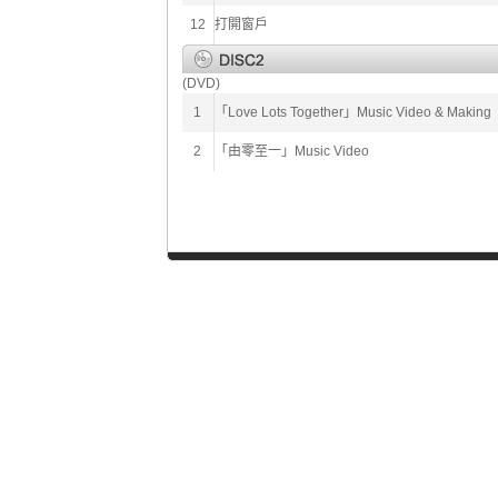
12
打開窗戶
(DVD)
1
「Love Lots Together」Music Video & Making
2
「由零至一」Music Video