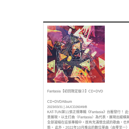
Fantasia【初回限定版②】CD+DVD
CD+DVD
Album
|
2023/03/31
JAJCD26049/B
KAT-TUN第11張正規專輯《Fantasia》台壓發
意展現。以主打曲〈Fantasia〉為代表，展現出縱橫
全部凝縮在這張專輯中。既有充滿懷念感的歌曲，也有
態。 此外，2022年10月推出的數位單曲〈由零至