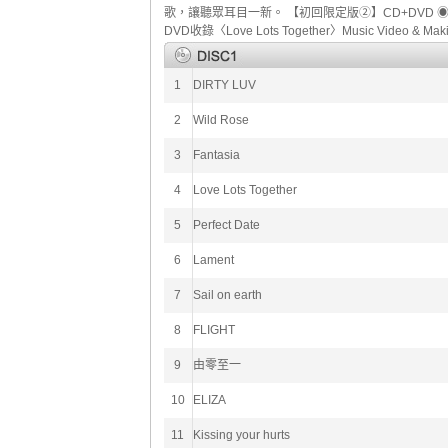
歌，讓聽眾耳目一新。 【初回限定版②】CD+DVD ◉附2
DVD收錄〈Love Lots Together〉Music Video & 
1
DIRTY LUV
2
Wild Rose
3
Fantasia
4
Love Lots Together
5
Perfect Date
6
Lament
7
Sail on earth
8
FLIGHT
9
由零至一
10
ELIZA
11
Kissing your hurts