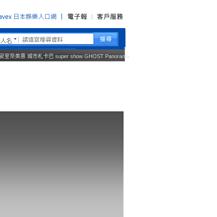
藝人名
安室奈美惠
城市札卡巴
super show
GHOST
Panorama