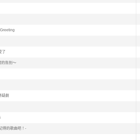
Greeting
愛了
～真實的告別～
懸疑劇
S
不記得的歌曲吧！-