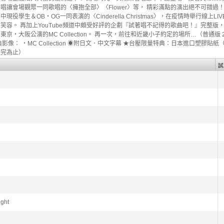
唱讓會場觀眾一同歌唱的〈擁抱全部〉〈Flower〉等， 精彩滿點的演出絕不可錯過！
役學生＆OB・OG一同表演的〈Cinderella Christmas〉，在疫情時舉行線上L
笑容。 再加上YouTube頻道中頗受好評的企劃『試著唱不記得的歌曲吧！』完整版，
京・大阪公演的MC Collection。 再一次，前往和近畿小子約定的場所…（普通版 
像： ・MC Collection ◉附日文．中文字幕 ★台壓限量特典：日本進口塑膠貼紙（5
送完為止）
ight