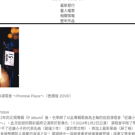
最新發行
藝人檔案
相關情報
歷年作品
4演唱會 ～Promise Place～（普通版 2DVD）
005/6
年的正規專輯《P album》後，也舉辦了以此專輯歌曲為主軸的巡迴演唱會「近畿小子 2
Place～」。此次巡迴的精彩最終公演終於影像化（※2024年1月2日公演） 演唱會中除了帶
少不了近畿小子的代表名曲〈玻璃少年〉〈愛的聚合物〉，再加上最新單曲〈薛丁格
會場整體陷入興奮的漩渦之中！ 開場時光一與剛乘著老爺車華麗登場，接著又帶來