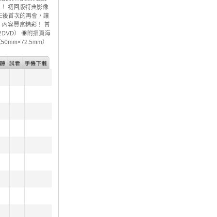
！ 初回版特典影像
IVE後首次的再會，讓
 內容豐富精彩！ 普
2DVD） ◉附摺頁海
0mm×72.5mm）