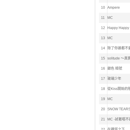
10
Ampere
11
MC
12
Happy Happy 
13
MC
14
除了你誰都不
15
solitude 
16
銀色 暗號
17
玻璃少年
18
從Kiss開始的
19
MC
20
SNOW TEAR
21
MC -試著唱
22
在鐵塔之下