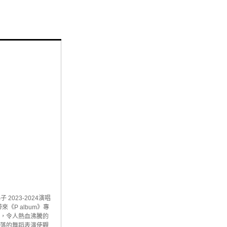
023-2024演唱
來《P album》專
〉，令人熱血沸騰的
俐落的舞蹈表演使觀