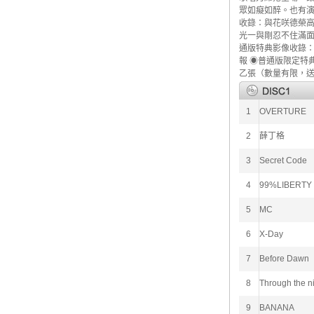
眾如癡如醉。也有演
收錄：與花咲德榮高中現
光一與剛忍不住滿面
通版特典影像收錄：東
報 ◉普通版限定特典影
乙張（數量有限，
1
OVERTURE
2
薛丁格
3
Secret Code
4
99%LIBERTY
5
MC
6
X-Day
7
Before Dawn
8
Through the n
9
BANANA