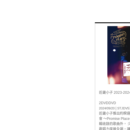
近畿小子 2023-202
2DVD
DVD
|
2024/09/20
STJDV57
近畿小子推出約睽違3
會 ～Promise 
輯收錄的歌曲外， 
歌唱力席捲全場，讓