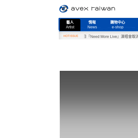
藝人
情報
購物中心
Artist
News
e-shop
2月27日『Need More Live』演唱會取消公告
HOTISSUE