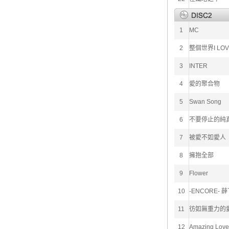
1
MC
2
整個世界I LOV
3
INTER
4
愛的聚合物
5
Swan Song
6
不要停止的純
7
被愛不如愛人
8
擁抱全部
9
Flower
10
-ENCORE- 
11
彷如無重力的
12
Amazing Love