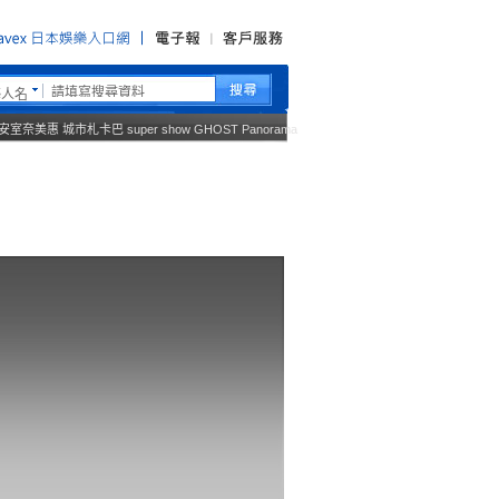
藝人名
安室奈美惠
城市札卡巴
super show
GHOST
Panorama