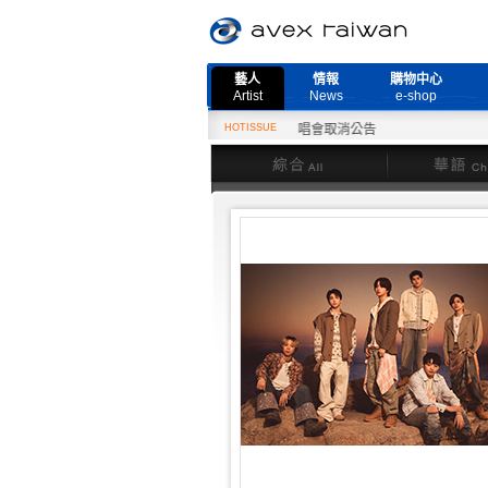
藝人
情報
購物中心
Artist
News
e-shop
2月27日『Need More Live』演唱會取消公告
HOTISSUE
綜合
華語