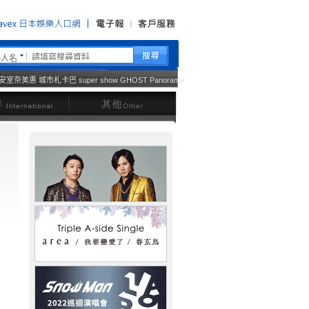
藝人名
安室奈美惠
城市札卡巴
super show
GHOST
Panorama
西洋
其他