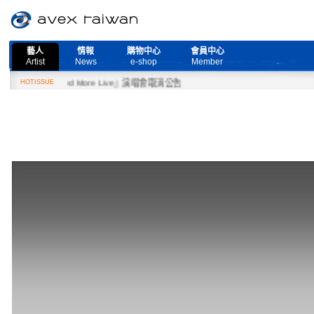
藝人
情報
購物中心
會員中心
Artist
News
e-shop
Member
『Need More Live』演唱會取消公告
HOTISSUE