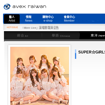
藝人
情報
購物中心
會員中心
Artist
News
e-shop
Member
Need More Live』演唱會取消公告
HOTISSUE
綜合
華語
東洋
SUPER☆GiRL