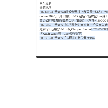
最新消息
媒體訊息
2021/06/30
黃偉晉再推全新單曲〈我還是一個人〉 金
online 2020』今日開賣！8/29 超過50組群星Liv
首次公開與邱鋒澤完整合唱〈斷訊〉〈前任〉
2020/08
2020/07/13
黃偉晉《背光旅行》音樂會 一分鐘完售 應粉
光旅行》音樂會 8/8 三創Clapper Studio
2020/05/08
「Wash Wash舞」avex群星響應
2019/12/03
黃偉晉「北極光」數位發行情報