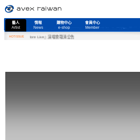
藝人
情報
購物中心
會員中心
Artist
News
e-shop
Member
eed More Live』演唱會取消公告
HOTISSUE