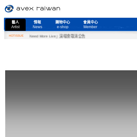
藝人
情報
購物中心
會員中心
Artist
News
e-shop
Member
2月27日『Need More Live』演唱會取消公告
HOTISSUE