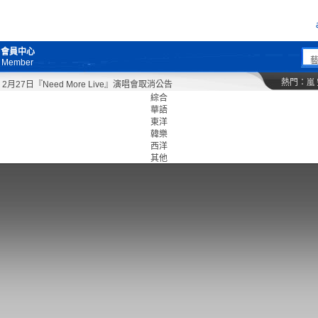
會員中心
Member
熱門：
嵐
27日『Need More Live』演唱會取消公告
綜合
華語
東洋
韓樂
西洋
其他