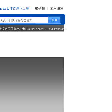
藝人名
安室奈美惠
城市札卡巴
super show
GHOST
Panorama