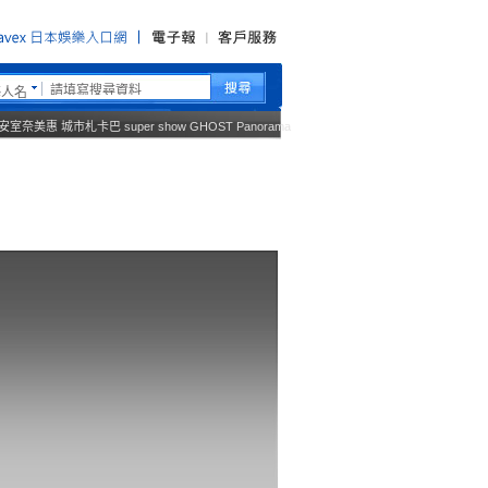
藝人名
安室奈美惠
城市札卡巴
super show
GHOST
Panorama