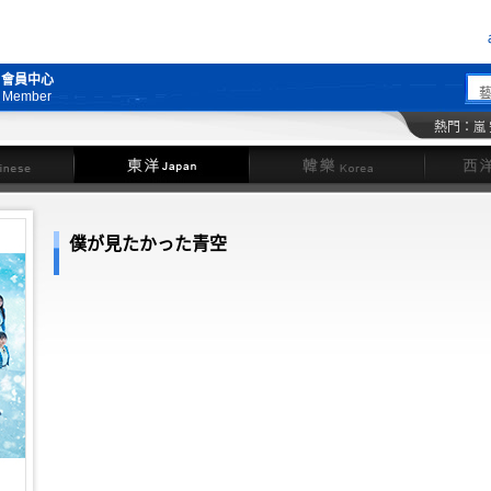
會員中心
Member
熱門：
嵐
東洋
韓樂
僕が見たかった青空