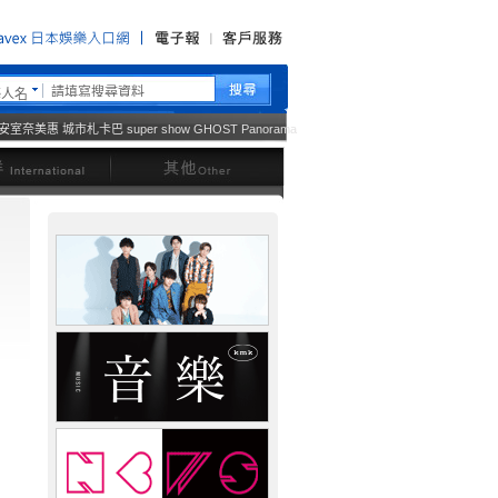
藝人名
安室奈美惠
城市札卡巴
super show
GHOST
Panorama
西洋
其他