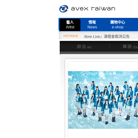
藝人
情報
購物中心
Artist
News
e-shop
2月27日『Need More Live』演唱會取消公告
HOTISSUE
綜合
華語