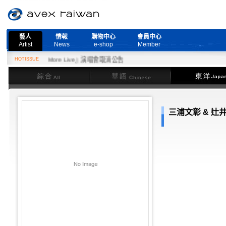
藝人
情報
購物中心
會員中心
Artist
News
e-shop
Member
Need More Live』演唱會取消公告
HOTISSUE
綜合
華語
東洋
三浦文彰 & 辻