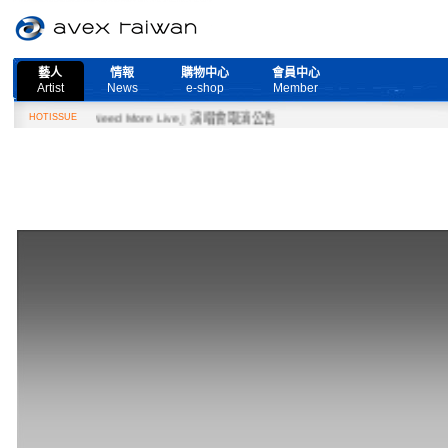
藝人
情報
購物中心
會員中心
Artist
News
e-shop
Member
7日『Need More Live』演唱會取消公告
HOTISSUE