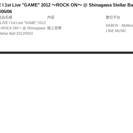
I 1st Live "GAME" 2012 ～ROCK ON～ @ Shinagawa Stellar Ba
/05/06
產品名稱
內容
數位平台
LIVE I 1st Live "GAME" 2012
KKBOX、MyMus
～ROCK ON～ @ Shinagawa
線上音樂
LINE MUSIC
tellar Ball 20120503