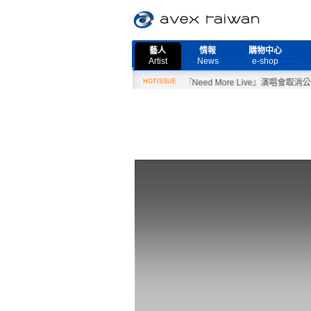
藝人
情報
購物中心
Artist
News
e-shop
2月27日『Need More Live』演唱會取消公告
HOTISSUE