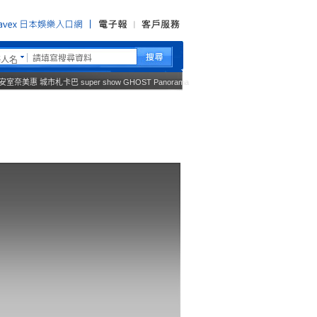
藝人名
安室奈美惠
城市札卡巴
super show
GHOST
Panorama