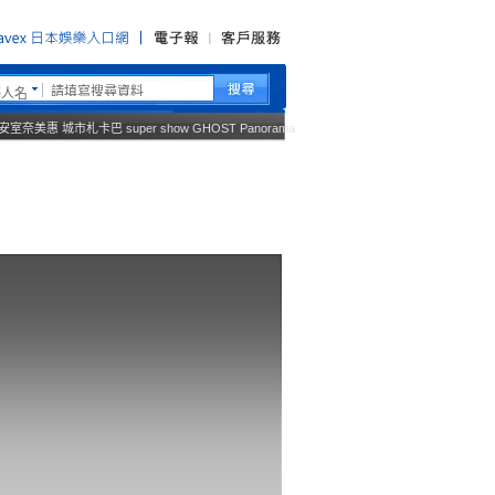
藝人名
安室奈美惠
城市札卡巴
super show
GHOST
Panorama