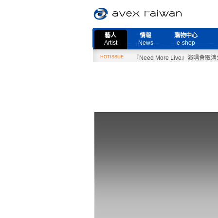
藝人
情報
購物中心
Artist
News
e-shop
2月27日『Need More Live』演唱會取消公告
HOTISSUE