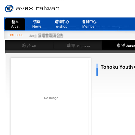
藝人
情報
購物中心
會員中心
Artist
News
e-shop
Member
 More Live』演唱會取消公告
HOTISSUE
綜合
華語
東洋
Tohoku Youth