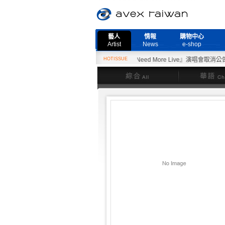
藝人
情報
購物中心
Artist
News
e-shop
2月27日『Need More Live』演唱會取消公告
HOTISSUE
綜合
華語