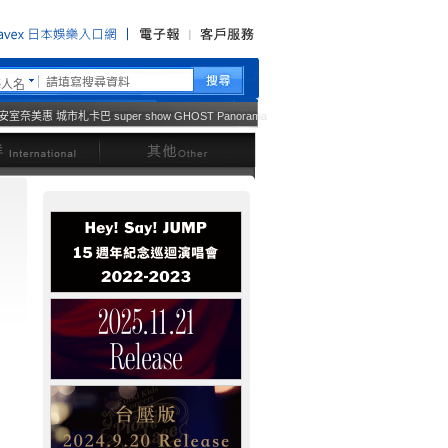
藝人名
安室奈美惠
城市札卡巴
super show
GHOST
Panorama
西洋
其他