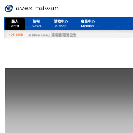
藝人
情報
購物中心
會員中心
Artist
News
e-shop
Member
『Need More Live』演唱會取消公告
HOTISSUE