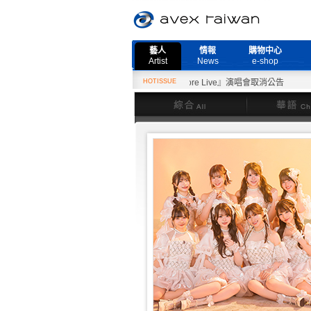
藝人
情報
購物中心
Artist
News
e-shop
2月27日『Need More Live』演唱會取消公告
HOTISSUE
綜合
華語