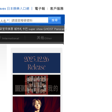
藝人名
安室奈美惠
城市札卡巴
super show
GHOST
Panorama
西洋
其他