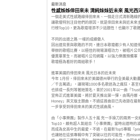
最新消息
性感姊姊倖田來未 清純妹妹近未來 風光西
一個走美式性感路線倖田來未、一個走日式清新路線
讓歌壇特別注目他們的原因，就是倖田來未與近未來主
行榜Top10，更為歌壇增添不少話題性！也顯示了
不同的出道之路 一樣的成績傲人
因出道背景與歌路的不同，連日本歌壇都少有人知道倖
舉辦的歌唱比賽，以極佳的現場演唱功力，被唱片公司
優異畢業生，而被唱片公司網羅，以強力樂團預備軍
歌壇極為看好的兩組歌手！
進軍美國的倖田來未 風光日本的近未來
今年 1月份，倖田來未於美國德州舉行的全美最大動畫嘉年
／千言萬語」，讓現場1000多名歌迷為之瘋狂，甚
也排成一長列等著她簽名。曾於2001年以一曲「Trus
宣佈正式進軍美國，將於夏天推出第一彈，由瑪丹娜、
Honey」英文版主題曲。不過這首曲目已先收錄在最新發
一步享受到倖田來未的美式性感曲風。
由「小事樂團」製作人五十嵐 充一手操刀的兩男一女組合「d
Top10，頗有超人氣組合「小事樂團」當時出道時的
而成為女高中生的最愛。不過，在最新Top5專輯『prim
也讓她在這張專輯中有了突破以往的可能性。而mis