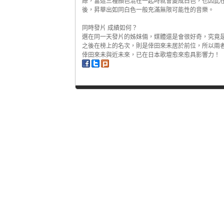
綠，當這三種顏色混在一起時就會變成白色，也因此
後，昇華出如同白色一般充滿無限可能性的音樂。
同時發片 成績如何？
選在同一天發片的姊妹倆，媒體還是會很好奇，究竟
之後在榜上的名次，則是倖田來未居於前位，所以兩
倖田來未與近未來，已在日本歌壇愈來愈具影響力！