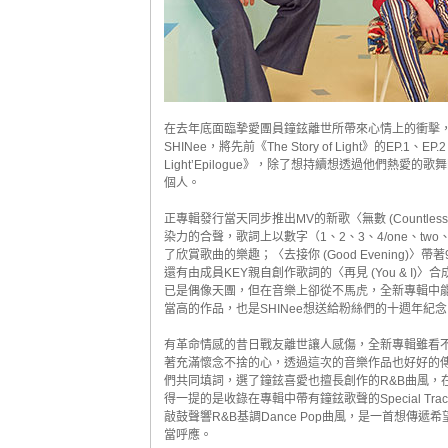
在去年底面臨摯愛團員鐘鉉離世所帶來心情上的衝擊
SHINee，將先前《The Story of Light》的EP.1
Light’Epilogue》，除了想持續想透過他們
個人。
正專輯發行當天同步推出MV的新歌〈無數 (Countless)
染力的合聲，歌詞上以數字（1、2、3、4/one、two、
了欣賞歌曲的樂趣；〈去接你 (Good Evening)
還有由成員KEY親自創作歌詞的〈再見 (You & I)
已是偶像天團，但在音樂上卻從不馬虎，全新專輯中能
當高的作品，也是SHINee想送給粉絲們的十週年紀念
有革命情感的昔日戰友離世讓人感傷，全新專輯雖看不
著充滿懷念不捨的心，透過這次的音樂作品也好好的傳遞
們共同填詞，選了鐘鉉喜愛也擅長創作的R&B曲風，
得一提的是收錄在專輯中帶有鐘鉉歌聲的Special Track
敲鼓聲響R&B基調Dance Pop曲風，是一首想
當呼應。