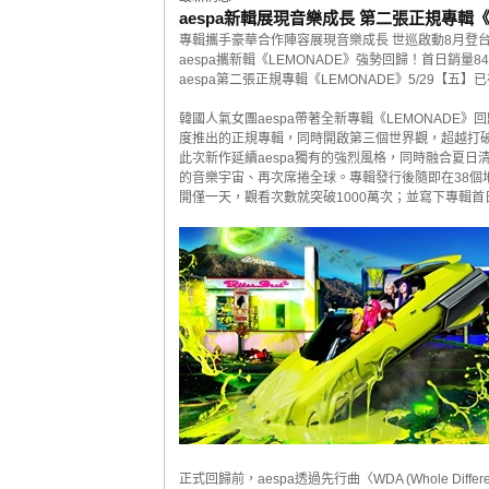
aespa新輯展現音樂成長 第二張正規專輯《
專輯攜手豪華合作陣容展現音樂成長 世巡啟動8月登
aespa攜新輯《LEMONADE》強勢回歸！首日銷量
aespa第二張正規專輯《LEMONADE》5/29【五
韓國人氣女團aespa帶著全新專輯《LEMONADE》回
度推出的正規專輯，同時開啟第三個世界觀，超越打
此次新作延續aespa獨有的強烈風格，同時融合夏
的音樂宇宙、再次席捲全球。專輯發行後隨即在38個地區
開僅一天，觀看次數就突破1000萬次；並寫下專輯首
正式回歸前，aespa透過先行曲〈WDA (Whole Diff