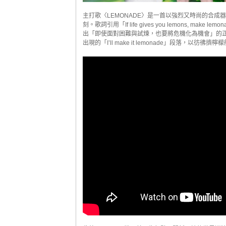
主打歌〈LEMONADE〉是一首以強烈又時尚的合
刻。歌詞引用「If life gives you lemons,
出「即使面對困難與試煉，也要將危機化為機會」的正向
出現的「I’ll make it lemonade」段落，以彷