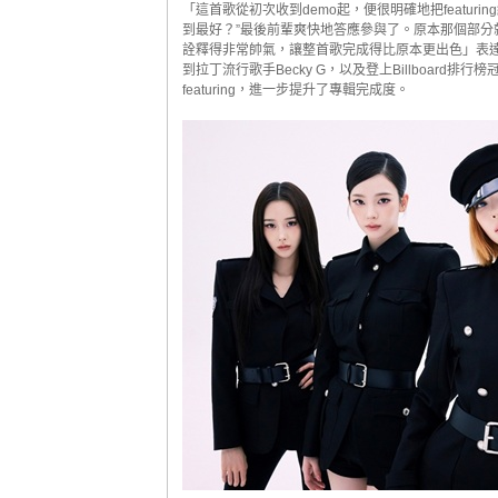
「這首歌從初次收到demo起，便很明確地把featu
到最好？”最後前輩爽快地答應參與了。原本那個部
詮釋得非常帥氣，讓整首歌完成得比原本更出色」表達
到拉丁流行歌手Becky G，以及登上Billboard排行
featuring，進一步提升了專輯完成度。