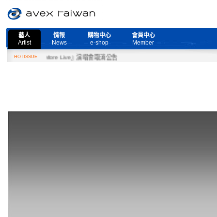
藝人
情報
購物中心
會員中心
Artist
News
e-shop
Member
eed More Live』演唱會取消公告
HOTISSUE