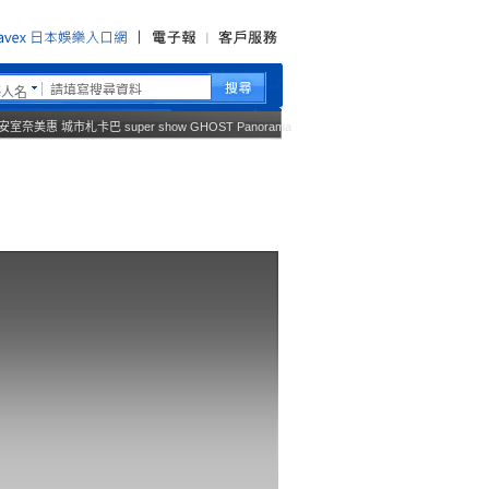
藝人名
安室奈美惠
城市札卡巴
super show
GHOST
Panorama