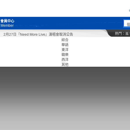
會員中心
Member
熱門：
嵐
2月27日『Need More Live』演唱會取消公告
綜合
華語
東洋
韓樂
西洋
其他