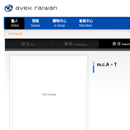
藝人
情報
購物中心
會員中心
Artist
News
e-shop
Member
HOTISSUE
綜合
華語
東洋
m.c.A・T