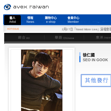
藝人
情報
購物中心
會員中心
Artist
News
e-shop
Member
HOTISSUE
2月27日『Need More Live』演唱會取
綜合
華語
東洋
徐仁國
SEO IN GOOK