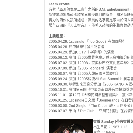
Team Profile
有著〝亞洲偶像夢工廠〞之稱的S.M. Entertain
就被歌壇諭為韓國歌謠界最受矚目的新星。團名意味著
實力的四位女孩所組成，團員的名字更是取自於個人與
服全亞洲的『天上智喜』，帶著天籟般的歌聲與舞動
主要經歷：
2005.04.29. 1st single 「Too Good」在韓國發行
2005.04.28. 於中國舉行發片記者會
2005.04.29. 參加CCTV《中華情》的演出
2005.06.13. 參加《2005世界兒童足球大會抽籤分
2005.07.02. 參加《2008北京奧林匹克文化嘉年華
2005.07.09. 參加《2005 i-concert》演唱會
2005.08.07. 參加《2005大韓民國音樂慶典》
2005.09.24. 參加《2005韓流All Star Summit》演唱
2005.09.30. 以特別來賓身分參加《2005 KANGT
2005.10.31. 參加第三回《中國東南勁爆音樂榜
2005.11.01. 第12回《大韓民國演藝藝術獎》─獲
2006.01.25. 1st single日文版「Boomerang」在日
2006.03.08. 2nd Single 「The Club」韓、日同步發
2006.07.07. 單曲「The Club ─ 亞州特別版」在台發
智聲 Sunday (帶有智
出生日期：1987.1.12
身高：164cm