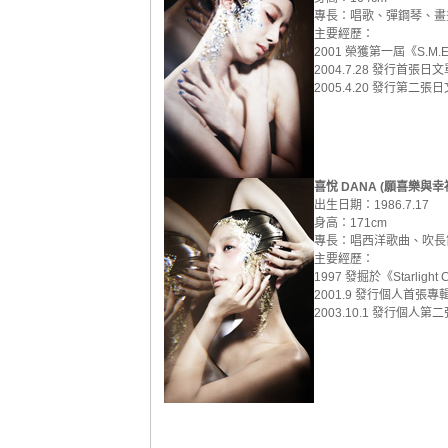
專長：唱歌、彈鋼琴、畫
主要經歷：
2001 榮獲第一屆《S.M
2004.7.28 發行首張日
2005.4.20 發行第二
喜悅 DANA (願喜樂與
出生日期：1986.7.17
身高：171cm
專長：唱西洋歌曲、吹長
主要經歷：
1997 發掘於《Starlight C
2001.9 發行個人首張
2003.10.1 發行個