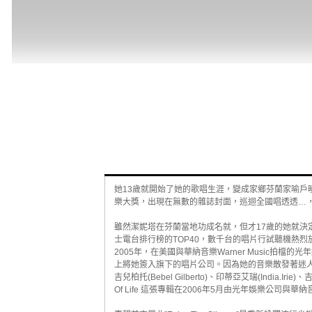
她13歲就開始了她的歌唱生涯，變成家鄉芬蘭家喻戶
樂大獎，出現在無數的雜誌封面，巡迴全國唱透透…，她，現
雖然潔妮塔在芬蘭當地功成名就，但才17歲的她就決
士電台排行榜的TOP40，數千台的唱片行試聽機熱
2005年，在美國與華納音樂Warner Music拍檔的光年娛
上將她簽入旗下的唱片公司。因為她的音樂散發著迷人
吉兒柏托(Bebel Gilberto)、印蒂亞艾瑞(India.Ir
Of Life 這張專輯在2006年5月由光年娛樂公司