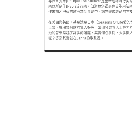
專輯首支單曲”Enjoy The Silence”是重新詮釋流
樂器所創作的80’s流行樂，但潔妮塔認為這首歌用
作末期才把這首歌曲加到專輯中，讓它變成專輯的首
在美國與英國，甚至遠至日本【Seasons Of Li
士樂、靈魂樂網站的驚人好評，當部分樂界人士極力
她的音樂跨越了許多的藩籬，其實何必多問，大多數人在
呢？答案其實就在Janita的歌聲裡。