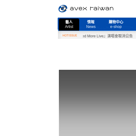
藝人
情報
購物中心
Artist
News
e-shop
2月27日『Need More Live』演唱會取消公告
HOTISSUE