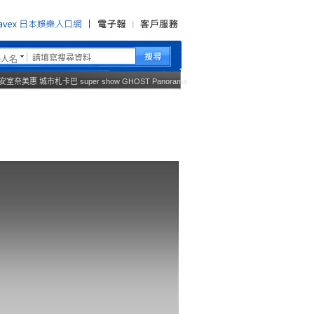
藝人名
安室奈美惠
城市札卡巴
super show
GHOST
Panorama