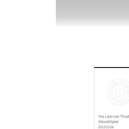
The Last Live "Posi
Album
Digital
2012/11/28