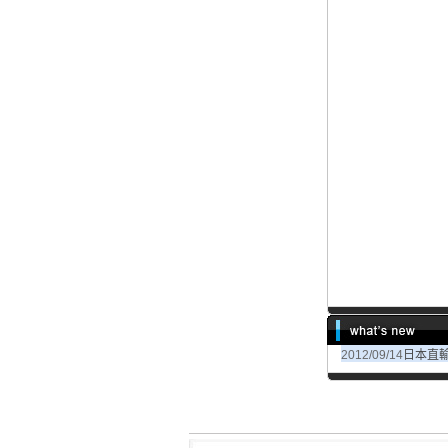
2012/09/14
日本直輸