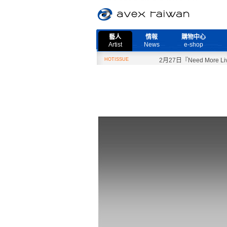
藝人
情報
購物中心
Artist
News
e-shop
HOTISSUE
2月27日『Need More Live』演唱