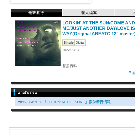
最新發行
藝人檔案
LOOKIN' AT THE SUN/COME AND
ME/JUST ANOTHER DAY/LOVE IS
WAY(Original ABEATC 12" master
Single
Digital
2022/05/13
暫無資料
「LOOKIN' AT THE SUN...」數位發行情報
2022/05/13