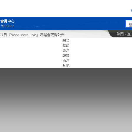
會員中心
Member
熱門：
嵐
日『Need More Live』演唱會取消公告
綜合
華語
東洋
韓樂
西洋
其他