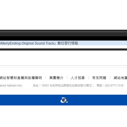
MerryEnding Original Sound Track」數位發行情報