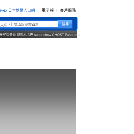
藝人名
安室奈美惠
城市札卡巴
super show
GHOST
Panorama