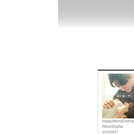
HappyMerryEnding 
Album
Digital
2023/04/27