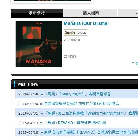
最新發行
藝人檔案
Mañana (Our Drama)
Single
Digital
2023/06/01
暫無資料
「周覓 / 《Starry Night》」電視首播訊息
2020/07/06
金希澈與周覓哥倆好 前後在台發行個人新作品
2016/09/09
「周覓 / 第二張迷你專輯『What’s Your Number?』
2016/08/31
「周覓 / REWIND」電視通告播出訊息
2015/04/13
周覓 首張迷你專輯《REWIND》台灣簽名見面會 追加號
2015/03/18