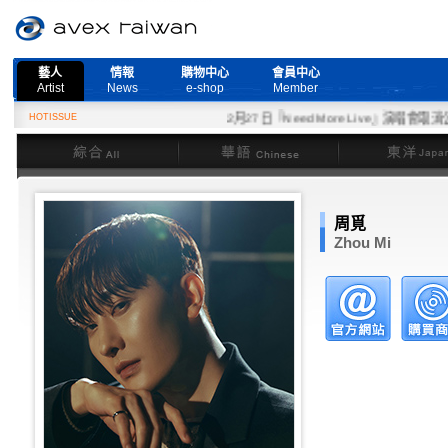
藝人
情報
購物中心
會員中心
Artist
News
e-shop
Member
HOTISSUE
2月27日『Need More Live』演唱會取消公告
綜合
華語
東洋
周覓
Zhou Mi