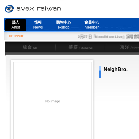
藝人
情報
購物中心
會員中心
Artist
News
e-shop
Member
HOTISSUE
2月27日『Need More Live』演唱會取
綜合
華語
東洋
NeighBro.