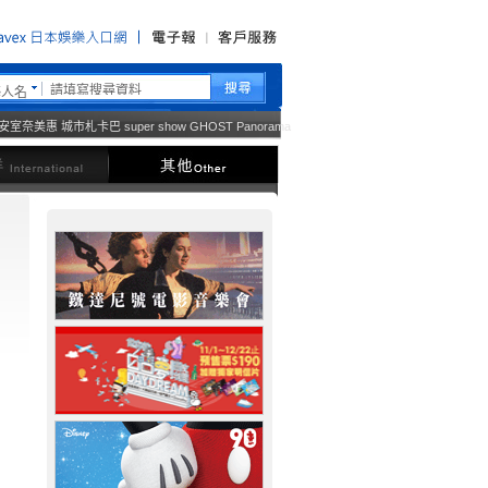
藝人名
安室奈美惠
城市札卡巴
super show
GHOST
Panorama
西洋
其他