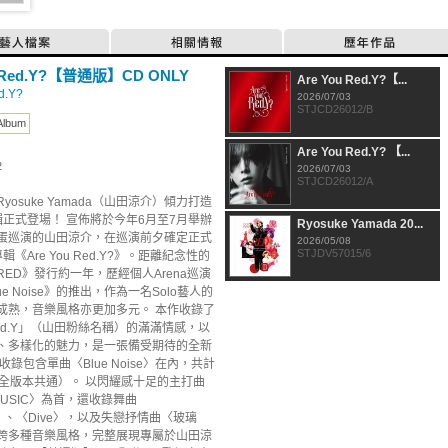
藝人檔案
相關情報
歷年作品
u Red.Y?【普通版】CD ONLY
Are You Red.Y?【...
d.Y?
2026/07/03
STJCD26012/B
Album
Are You Red.Y? 【...
2
2026/07/03
STJCD26012/A
yosuke Yamada（山田涼介）傾力打造
輯正式登場！ 宣佈將於今年6月至7月舉辦
Ryosuke Yamada 20...
蛋巡演的山田涼介，在巡演前夕確定正式
2026/05/08
STJDV57015/6
《Are You Red.Y?》。距離紀念性的
ED》發行約一年，歷經個人Arena巡演
ue Noise》的推出，作為一名Solo藝人的
成熟，音樂風格亦更加多元。 本作收錄了
ed.Y」（山田粉絲名稱）的滿滿情感，以
、多樣化的魅力，是一張備受期待的全新
收錄包含單曲〈Blue Noise〉在內，共計
（全版本共通）。 以閃耀感十足的主打曲
 MUSIC〉為首，還收錄舞曲
〉、〈Dive〉，以及失戀抒情曲〈玻璃
跨多種音樂風格，完整展現專屬於山田涼