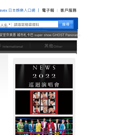
藝人名
安室奈美惠
城市札卡巴
super show
GHOST
Panorama
西洋
其他