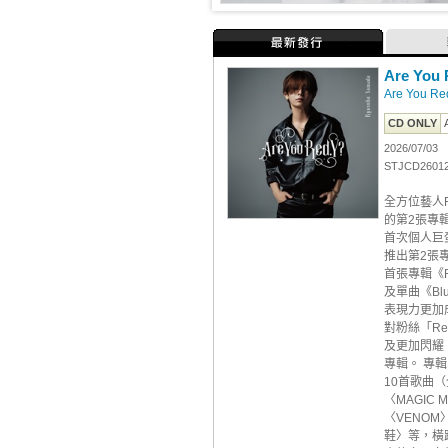
最新發行
Are Yo
Are You Re
CD ONLY
2026/07/03
STJCD2601
全方位藝人R
的第2張專
首次個人巨
推出第2張專輯
首張專輯《R
及單曲《Bl
表現力更加
對粉絲「R
及更加閃耀
專輯。 專輯
10首歌曲
〈MAGIC
〈VENOM
鞋〉等，橫