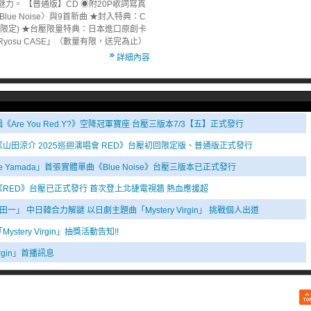
力。 【普通版】CD ◉附20P歌詞寫真
lue Noise〉與9首新曲 ★封入特典：C
批限定) ★台壓限量特典：日本進口原創卡
yosu CASE」（數量有限，送完為止）
詳細內容
re You Red.Y?》空降冠軍寶座 台壓三版本7/3【五】正式發行
山田涼介 2025巡迴演唱會 RED》台壓初回限定版、普通版正式發行
e Yamada」首張實體單曲《Blue Noise》台壓三版本已正式發行
RED》台壓已正式發行 首次登上北捷電視牆 熱血應援超
」 中日韓合力解謎 以日劇主題曲「Mystery Virgin」 挑戰個人出道
tery Virgin」抽獎活動告知!!
Virgin」首播訊息