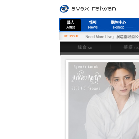
藝人
情報
購物中心
Artist
News
e-shop
2月27日『Need More Live』演唱會取消公告
HOTISSUE
綜合
華語