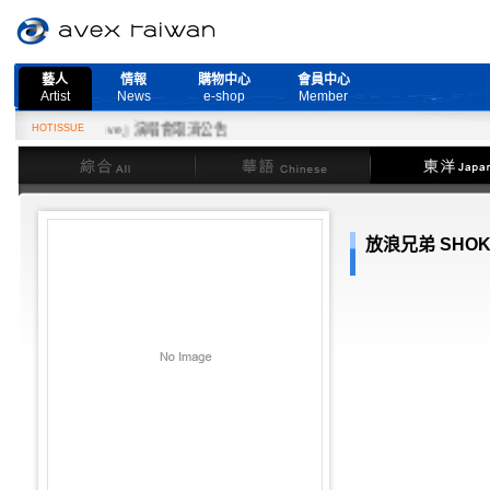
藝人
情報
購物中心
會員中心
Artist
News
e-shop
Member
More Live』演唱會取消公告
HOTISSUE
綜合
華語
東洋
放浪兄弟 SHOKI