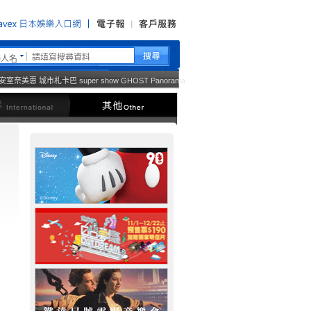
藝人名
安室奈美惠
城市札卡巴
super show
GHOST
Panorama
西洋
其他