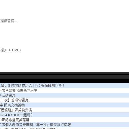
裡影音精...
(CD+DVD)
皇大劇院開唱成功 A-Lin：好像國際巨星！
一次音樂會 擠爆西門河岸
新活動訊息
再一次】簽唱會訊息
 小宇 開趴交換禮物
「過渡期」師弟負責演
2/14 KKBOX一起聽 】
 中正紀念堂完美落幕
第三張個人創作音樂專輯「再一次」數位發行情報