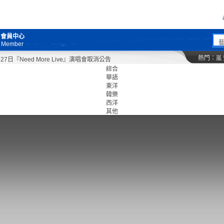
會員中心
Member
熱門：
嵐
Need More Live』演唱會取消公告
綜合
華語
東洋
韓樂
西洋
其他