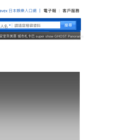
藝人名
安室奈美惠
城市札卡巴
super show
GHOST
Panorama