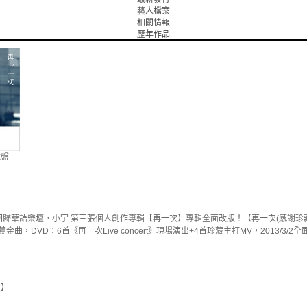
藝人檔案
相關情報
歷年作品
藏盤
回歸華語樂壇，小宇 第三張個人創作專輯【再一次】專輯全面改版！【再一次(感謝珍藏盤)
金曲，DVD：6首《再一次Live concert》現場演出+4首珍藏主打MV，2013/3/2
次】