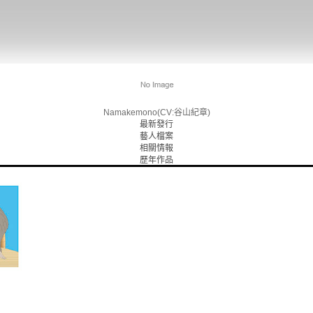
Namakemono(CV:谷山紀章)
最新發行
藝人檔案
相關情報
歷年作品