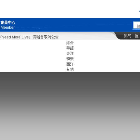
會員中心
Member
熱門：
嵐
d More Live』演唱會取消公告
綜合
華語
東洋
韓樂
西洋
其他