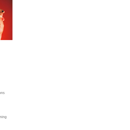
ons
ning