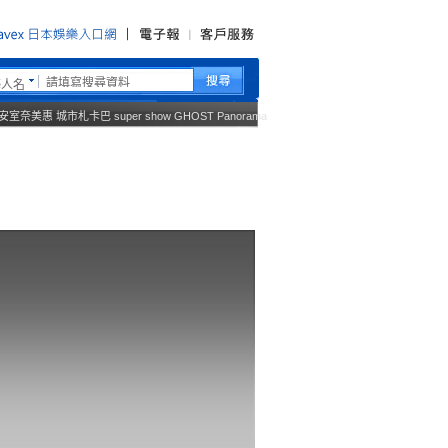
藝人名
安室奈美惠
城市札卡巴
super show
GHOST
Panorama