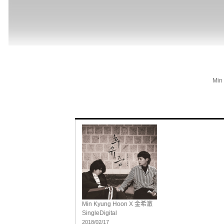
Min
Min Kyung Hoon X 金希澈
Single
Digital
2018/02/17