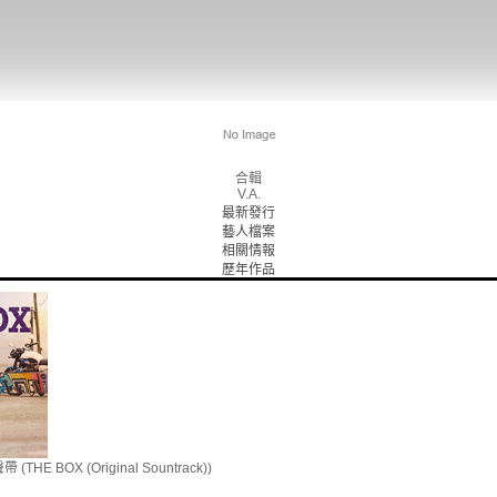
合輯
V.A.
最新發行
藝人檔案
相關情報
歷年作品
E BOX (Original Sountrack))