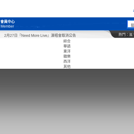
會員中心
Member
熱門：
嵐
2月27日『Need More Live』演唱會取消公告
綜合
華語
東洋
韓樂
西洋
其他