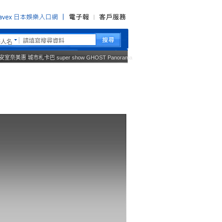
藝人名
安室奈美惠
城市札卡巴
super show
GHOST
Panorama