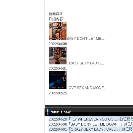
暫無資料
詳細內容
BABY DON'T LET ME...
2022/04/08
CRAZY SEXY LADY /...
2022/04/01
LOVE SEX AND MONE...
2022/02/25
2022/04/29
「FLY WHEREVER YOU GO...」數位
2022/04/08
「BABY DON'T LET ME DOWN...」
2022/04/01
「CRAZY SEXY LADY / CALL...」數