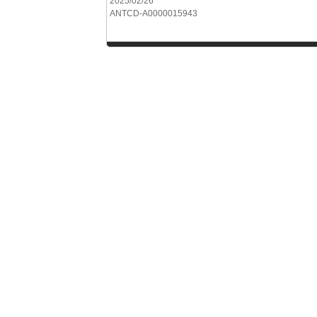
2025/02/26
ANTCD-A0000015943