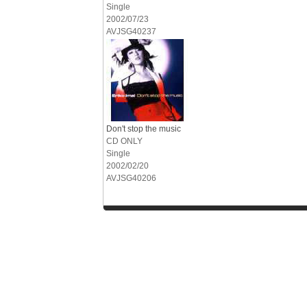
Single
2002/07/23
AVJSG40237
Don't stop the music
CD ONLY
Single
2002/02/20
AVJSG40206