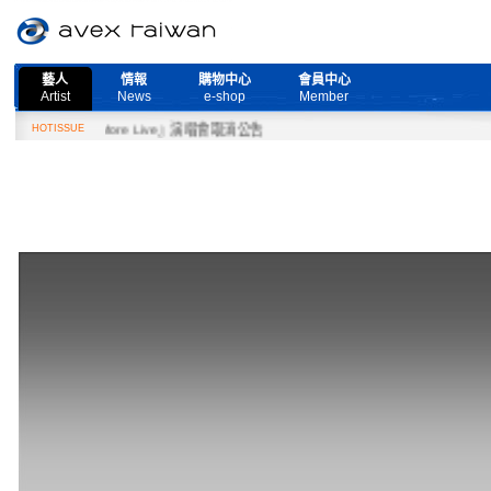
藝人
情報
購物中心
會員中心
Artist
News
e-shop
Member
eed More Live』演唱會取消公告
HOTISSUE