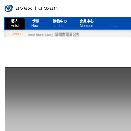
藝人
情報
購物中心
會員中心
Artist
News
e-shop
Member
7日『Need More Live』演唱會取消公告
HOTISSUE