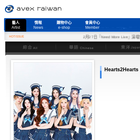
藝人
情報
購物中心
會員中心
Artist
News
e-shop
Member
HOTISSUE
2月27日『Need More Live』演唱
綜合
華語
東洋
Hearts2Hearts